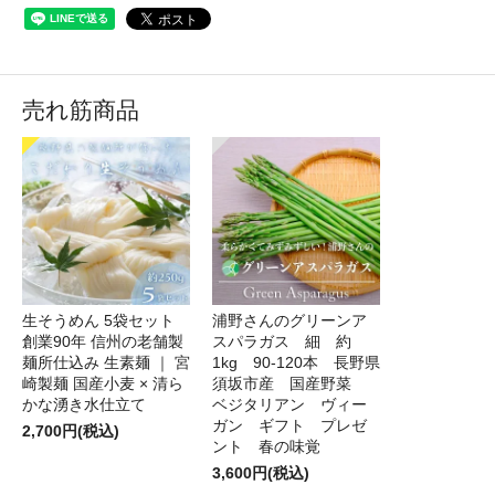
売れ筋商品
生そうめん 5袋セット
浦野さんのグリーンア
創業90年 信州の老舗製
スパラガス 細 約
麺所仕込み 生素麺 ｜ 宮
1kg 90-120本 長野県
崎製麺 国産小麦 × 清ら
須坂市産 国産野菜
かな湧き水仕立て
ベジタリアン ヴィー
ガン ギフト プレゼ
2,700円(税込)
ント 春の味覚
3,600円(税込)