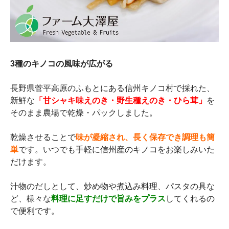
3種のキノコの風味が広がる
長野県菅平高原のふもとにある信州キノコ村で採れた、
新鮮な
「甘シャキ味えのき・野生種えのき・ひら茸」
を
そのまま農場で乾燥・パックしました。
乾燥させることで
味が凝縮され、長く保存でき調理も簡
単
です。いつでも手軽に信州産のキノコをお楽しみいた
だけます。
汁物のだしとして、炒め物や煮込み料理、パスタの具な
ど、様々な
料理に足すだけで旨みをプラス
してくれるの
で便利です。