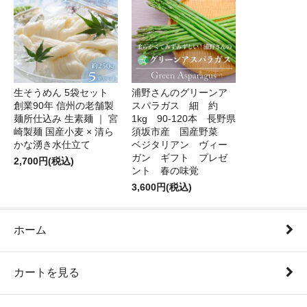
生そうめん 5袋セット
浦野さんのグリーンア
創業90年 信州の老舗製
スパラガス 細 約
麺所仕込み 生素麺 ｜ 宮
1kg 90-120本 長野県
崎製麺 国産小麦 × 清ら
須坂市産 国産野菜
かな湧き水仕立て
ベジタリアン ヴィー
ガン ギフト プレゼ
2,700円(税込)
ント 春の味覚
3,600円(税込)
ホーム
カートを見る