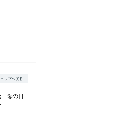
ショップへ戻る
中元 母の日
ー