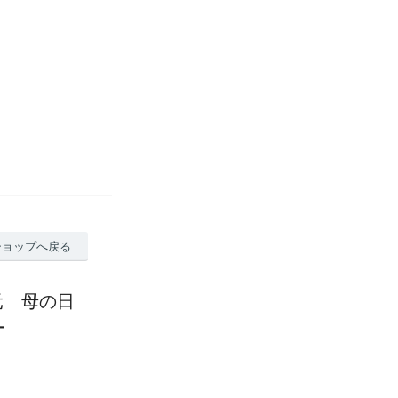
ショップへ戻る
中元 母の日
ー