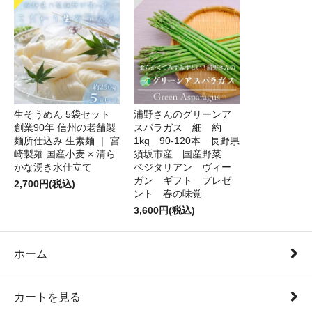
生そうめん 5袋セット
浦野さんのグリーンア
創業90年 信州の老舗製
スパラガス 細 約
麺所仕込み 生素麺 ｜ 宮
1kg 90-120本 長野県
崎製麺 国産小麦 × 清ら
須坂市産 国産野菜
かな湧き水仕立て
ベジタリアン ヴィー
ガン ギフト プレゼ
2,700円(税込)
ント 春の味覚
3,600円(税込)
ホーム
カートを見る